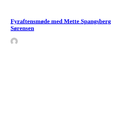
Fyraftensmøde
Tidligere arrangementer
med
Mette
Fyraftensmøde med Mette Spangsberg
Spangsberg
Sørensen
Sørensen