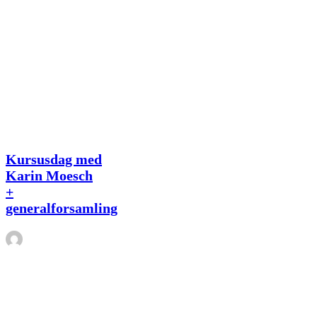
Kursusdag
Tidligere
med
arrangementer
Karin
Moesch
Kursusdag med
+
Karin Moesch
generalforsamling
+
generalforsamling