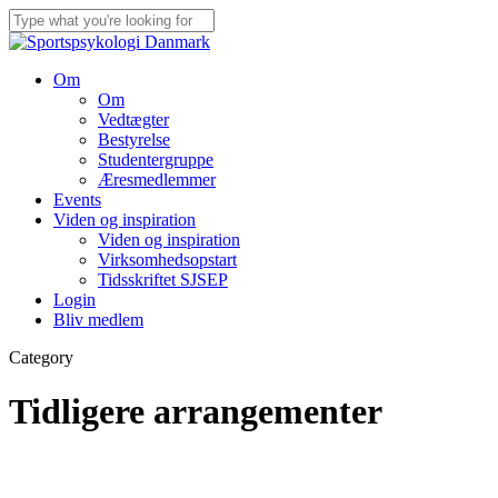
Skip
to
Close
main
Search
content
Menu
Om
Om
Vedtægter
Bestyrelse
Studentergruppe
Æresmedlemmer
Events
Viden og inspiration
Viden og inspiration
Virksomhedsopstart
Tidsskriftet SJSEP
Login
Bliv medlem
Category
Tidligere arrangementer