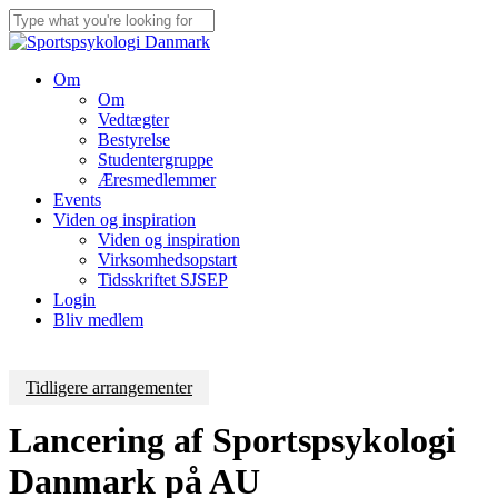
Skip
to
Close
main
Search
content
Menu
Om
Om
Vedtægter
Bestyrelse
Studentergruppe
Æresmedlemmer
Events
Viden og inspiration
Viden og inspiration
Virksomhedsopstart
Tidsskriftet SJSEP
Login
Bliv medlem
Tidligere arrangementer
Lancering af Sportspsykologi
Danmark på AU