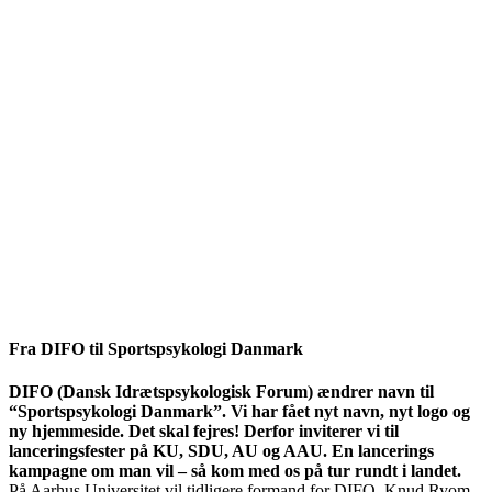
Fra DIFO til Sportspsykologi Danmark
DIFO (Dansk Idrætspsykologisk Forum) ændrer navn til
“Sportspsykologi Danmark”. Vi har fået nyt navn, nyt logo og
ny hjemmeside. Det skal fejres! Derfor inviterer vi til
lanceringsfester på KU, SDU, AU og AAU. En lancerings
kampagne om man vil – så kom med os på tur rundt i landet.
På Aarhus Universitet vil tidligere formand for DIFO, Knud Ryom