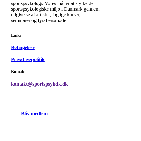
sportspsykologi. Vores mål er at styrke det
sportspsykologiske miljø i Danmark gennem
udgivelse af artikler, faglige kurser,
seminarer og fyraftensmøde
Links
Betingelser
Privatlivspolitik
Kontakt
kontakt@sportspsykdk.dk
B
l
i
v
m
e
d
l
e
m