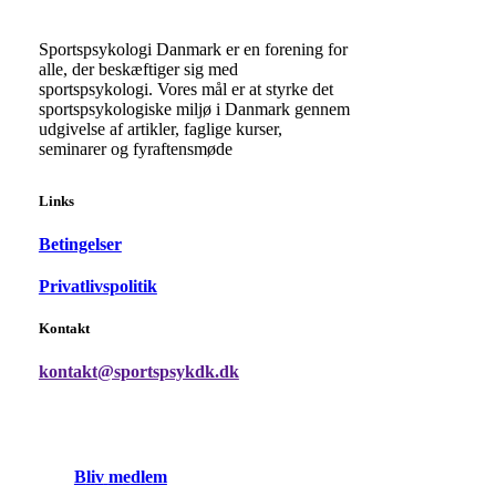
Sportspsykologi Danmark er en forening for
alle, der beskæftiger sig med
sportspsykologi. Vores mål er at styrke det
sportspsykologiske miljø i Danmark gennem
udgivelse af artikler, faglige kurser,
seminarer og fyraftensmøde
Links
Betingelser
Privatlivspolitik
Kontakt
kontakt@sportspsykdk.dk
B
l
i
v
m
e
d
l
e
m