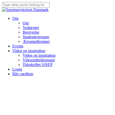
Skip
to
Close
main
Search
content
Menu
Om
Om
Vedtægter
Bestyrelse
Studentergruppe
Æresmedlemmer
Events
Viden og inspiration
Viden og inspiration
Virksomhedsopstart
Tidsskriftet SJSEP
Login
Bliv medlem